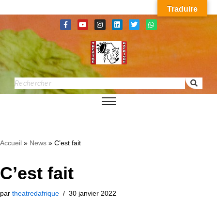
Traduire
Aller
au
contenu
Accueil
»
News
»
C’est fait
C’est fait
par
theatredafrique
30 janvier 2022