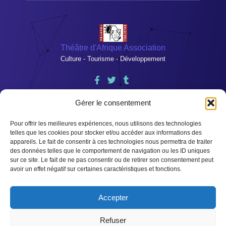
Théâtre d'Afrique Association
Culture - Tourisme - Développement
Heures d'ouvertures
Gérer le consentement
Lundi – Vendredi : 9h -17h
Pour offrir les meilleures expériences, nous utilisons des technologies
Samedi : Sur rendez-vous.
telles que les cookies pour stocker et/ou accéder aux informations des
appareils. Le fait de consentir à ces technologies nous permettra de traiter
des données telles que le comportement de navigation ou les ID uniques
P/Novo – Louho Vons Ecole des Sourds-muets
sur ce site. Le fait de ne pas consentir ou de retirer son consentement peut
avoir un effet négatif sur certaines caractéristiques et fonctions.
theatre.dafrique@yahoo.fr
Accepter
+229 97889891
Refuser
© 2024 Créé par DEDEWANOU Finagnon Pascal, +229