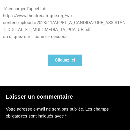
Télécharger l’appel ici:
https://www.theatredafrique.org/wp-
content/uploads/2023/11/APPEL_A_CANDIDATURE_ASSISTAN
T_DIGITAL_ET_MULTIMEDIA_TA_PCA_UE.pdf
ou cliquez sur l’icône ci- dessous.
Cliquez ici
Laisser un commentaire
Votre adresse e-mail ne sera pas publiée.
Les champs
obligatoires sont indiqués avec
*